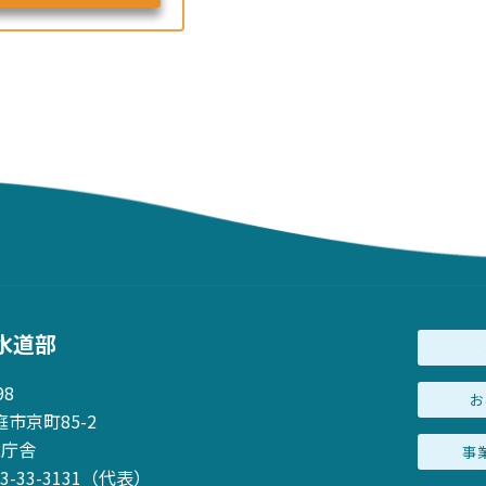
水道部
98
お
市京町85-2
2庁舎
事
23-33-3131（代表）