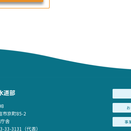
水道部
98
お
市京町85-2
2庁舎
事
23-33-3131（代表）